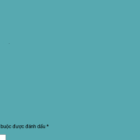
link
.
t buộc được đánh dấu
*