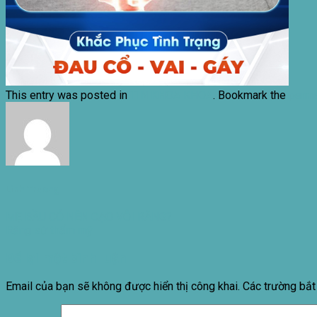
This entry was posted in
TIN KHOA KHOA
. Bookmark the
perma
Linh Truong
MẸ BẦU CÓ NÊN CẠO VÔI RĂNG?
Răng sứ thẩm mỹ
Để lại một bình luận
Email của bạn sẽ không được hiển thị công khai.
Các trường bắ