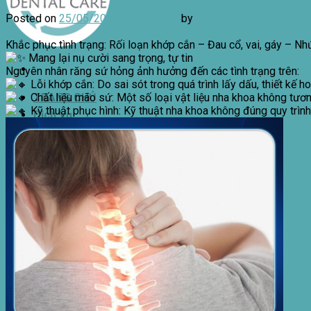
Posted on
25/05/2024
13/06/2024
by
Linh Truong
Khắc phục tình trạng: Rối loạn khớp cắn – Đau cổ, vai, gáy – Nh
Mang lại nụ cười sang trọng, tự tin
Nguyên nhân răng sứ hỏng ảnh hưởng đến các tình trạng trên:
Lỗi khớp cắn: Do sai sót trong quá trình lấy dấu, thiết kế
Chất liệu mão sứ: Một số loại vật liệu nha khoa không tươ
TRANG CHỦ
Kỹ thuật phục hình: Kỹ thuật nha khoa không đúng quy trìn
Dịch Vụ
Bảng Giá Tham Khảo
Bảo Lãnh Viện Phí
Câu Hỏi Thường Gặp
GIỚI THIỆU
Về Chúng Tôi
Quy Mô Phòng Khám
Đội Ngũ Bác Sĩ
Thiết bị điều trị và vật liệu nha khoa
Tin nha khoa