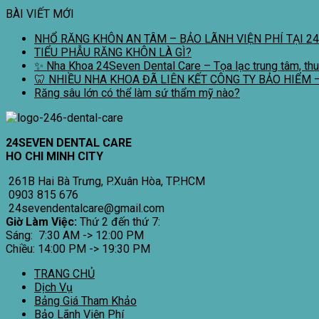
BÀI VIẾT MỚI
NHỔ RĂNG KHÔN AN TÂM – BẢO LÃNH VIỆN PHÍ TẠI 2
TIỂU PHẪU RĂNG KHÔN LÀ GÌ?
✨ Nha Khoa 24Seven Dental Care – Tọa lạc trung tâm, thu
🦷 NHIỀU NHA KHOA ĐÃ LIÊN KẾT CÔNG TY BẢO HIỂM 
Răng sâu lớn có thể làm sứ thẩm mỹ nào?
24SEVEN DENTAL CARE
HO CHI MINH CITY
261B Hai Bà Trưng, P.Xuân Hòa, TP.HCM
0903 815 676
24sevendentalcare@gmail.com
Giờ Làm Việc:
Thứ 2 đến thứ 7:
Sáng: 7:30 AM -> 12:00 PM
Chiều: 14:00 PM -> 19:30 PM
TRANG CHỦ
Dịch Vụ
Bảng Giá Tham Khảo
Bảo Lãnh Viện Phí