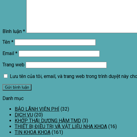
Bình luận
*
Tên
*
Email
*
Trang web
Lưu tên của tôi, email, và trang web trong trình duyệt này cho 
Danh mục
BẢO LÃNH VIỆN PHÍ
(32)
DỊCH VỤ
(20)
KHỚP THÁI DƯƠNG HÀM TMD
(3)
THIẾT BỊ ĐIỀU TRỊ VÀ VẬT LIỆU NHA KHOA
(16)
TIN KHOA KHOA
(161)