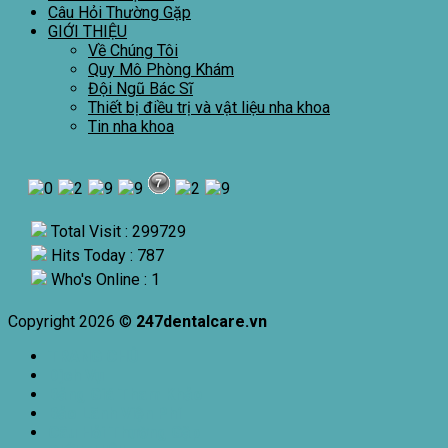
Câu Hỏi Thường Gặp
GIỚI THIỆU
Về Chúng Tôi
Quy Mô Phòng Khám
Đội Ngũ Bác Sĩ
Thiết bị điều trị và vật liệu nha khoa
Tin nha khoa
Total Visit : 299729
Hits Today : 787
Who's Online : 1
Copyright 2026 ©
247dentalcare.vn
TRANG CHỦ
Dịch Vụ
Bảng Giá Tham Khảo
Bảo Lãnh Viện Phí
Câu Hỏi Thường Gặp