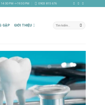
- 14:00 PM ->19:30 PM
0903 815 676
G GẶP
GIỚI THIỆU