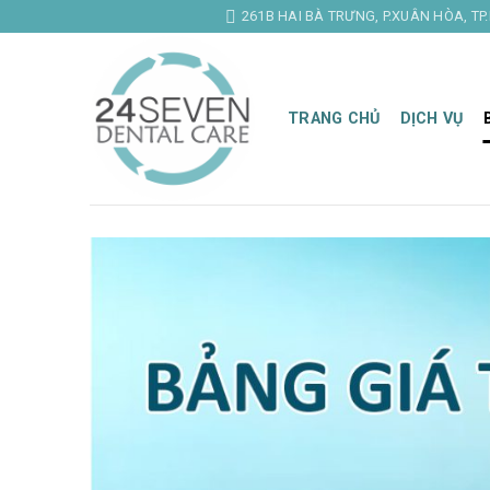
Skip
261B HAI BÀ TRƯNG, P.XUÂN HÒA, TP
to
content
TRANG CHỦ
DỊCH VỤ