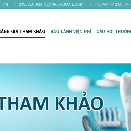
.HCM
24SEVENDENTALCARE@GMAIL.COM
7:30 AM ->12:00 PM 
BẢNG GIÁ THAM KHẢO
BẢO LÃNH VIỆN PHÍ
CÂU HỎI THƯỜN