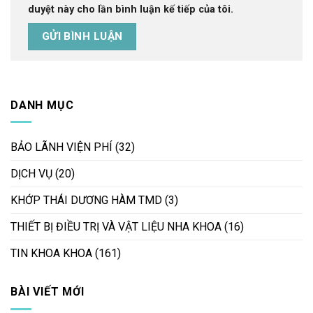
duyệt này cho lần bình luận kế tiếp của tôi.
DANH MỤC
BẢO LÃNH VIỆN PHÍ
(32)
DỊCH VỤ
(20)
KHỚP THÁI DƯƠNG HÀM TMD
(3)
THIẾT BỊ ĐIỀU TRỊ VÀ VẬT LIỆU NHA KHOA
(16)
TIN KHOA KHOA
(161)
BÀI VIẾT MỚI