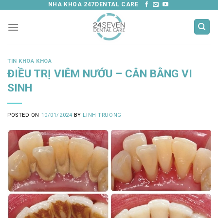
Skip
NHA KHOA 247DENTAL CARE
to
content
TIN KHOA KHOA
ĐIỀU TRỊ VIÊM NƯỚU – CÂN BẰNG VI
SINH
POSTED ON
10/01/2024
BY
LINH TRUONG