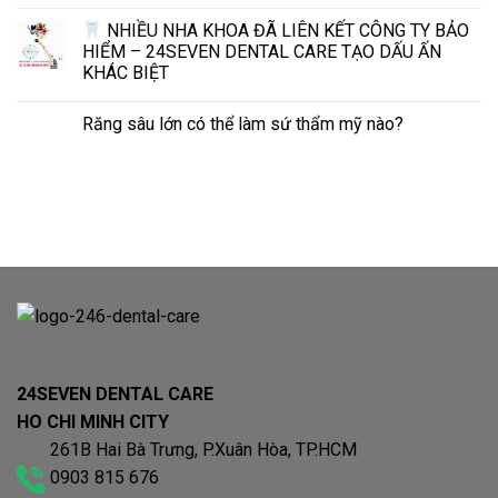
NHIỀU NHA KHOA ĐÃ LIÊN KẾT CÔNG TY BẢO
HIỂM – 24SEVEN DENTAL CARE TẠO DẤU ẤN
KHÁC BIỆT
Răng sâu lớn có thể làm sứ thẩm mỹ nào?
24SEVEN DENTAL CARE
HO CHI MINH CITY
261B Hai Bà Trưng, P.Xuân Hòa, TP.HCM
0903 815 676