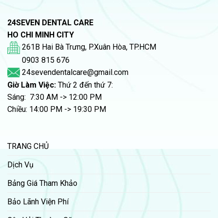
24SEVEN DENTAL CARE
HO CHI MINH CITY
261B Hai Bà Trưng, P.Xuân Hòa, TP.HCM
0903 815 676
24sevendentalcare@gmail.com
Giờ Làm Việc:
Thứ 2 đến thứ 7:
Sáng: 7:30 AM -> 12:00 PM
Chiều: 14:00 PM -> 19:30 PM
TRANG CHỦ
Dịch Vụ
Bảng Giá Tham Khảo
Bảo Lãnh Viện Phí